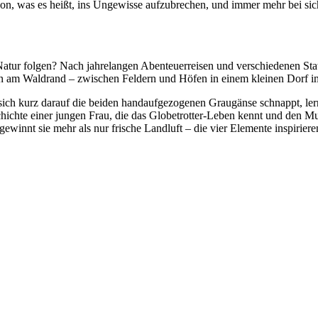
avon, was es heißt, ins Ungewisse aufzubrechen, und immer mehr bei si
atur folgen? Nach jahrelangen Abenteuerreisen und verschiedenen Stati
en am Waldrand – zwischen Feldern und Höfen in einem kleinen Dorf 
sich kurz darauf die beiden handaufgezogenen Graugänse schnappt, ler
ichte einer jungen Frau, die das Globetrotter-Leben kennt und den Mut
nnt sie mehr als nur frische Landluft – die vier Elemente inspirieren